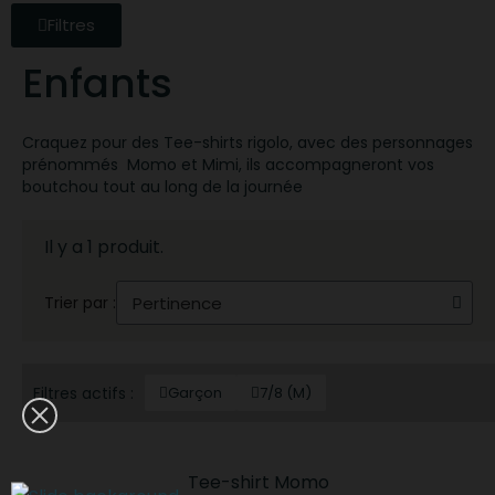
Filtres
Enfants
Craquez pour des Tee-shirts rigolo, avec des personnages
prénommés Momo et Mimi, ils accompagneront vos
boutchou tout au long de la journée
Il y a 1 produit.
Trier par :
Filtres actifs :
Garçon
7/8 (M)
Tee-shirt Momo