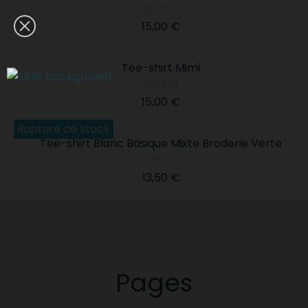





15,00 €
Tee-shirt Mimi





15,00 €
Rupture de stock
Tee-shirt Blanc Basique Mixte Broderie Verte





13,50 €
Pages