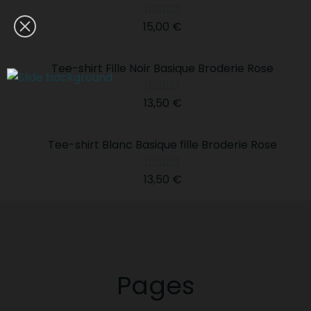





15,00 €
Tee-shirt Fille Noir Basique Broderie Rose





13,50 €
Tee-shirt Blanc Basique fille Broderie Rose





13,50 €
Pages