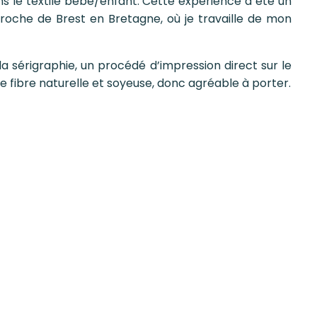
s le textile bébé/enfant. Cette expérience a été un
 proche de Brest en Bretagne, où je travaille de mon
a sérigraphie, un procédé d’impression direct sur le
e fibre naturelle et soyeuse, donc agréable à porter.