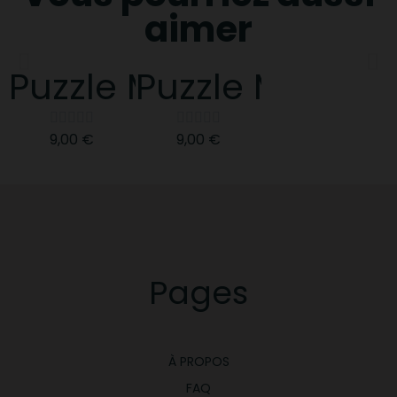
aimer
Puzzle MOMO 4 pièce
Puzzle MIMI 4 










9,00 €
9,00 €
Pages
À PROPOS
FAQ