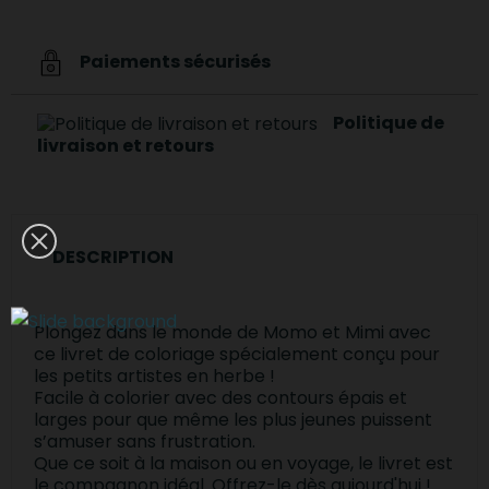
Paiements sécurisés
Politique de
livraison et retours
DESCRIPTION
Plongez dans le monde de Momo et Mimi avec
ce livret de coloriage spécialement conçu pour
les petits artistes en herbe !
Facile à colorier avec des contours épais et
larges pour que même les plus jeunes puissent
s’amuser sans frustration.
Que ce soit à la maison ou en voyage, le livret est
le compagnon idéal. Offrez-le dès aujourd'hui !