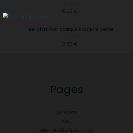





15,00 €
Tee-shirt Noir basique Broderie Verte





13,50 €
Pages
À PROPOS
FAQ
MENTIONS LÉGALES ET CGV